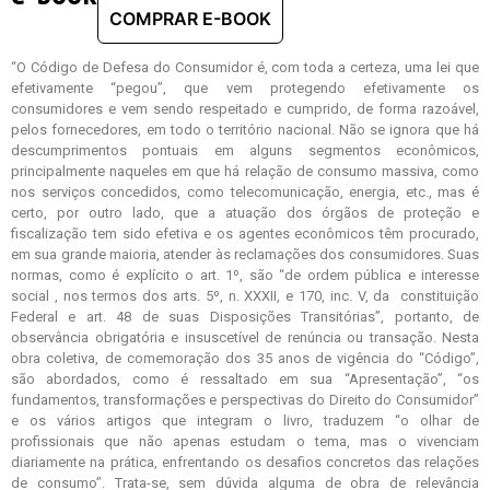
“O Código de Defesa do Consumidor é, com toda a certeza, uma lei que
efetivamente “pegou”, que vem protegendo efetivamente os
consumidores e vem sendo respeitado e cumprido, de forma razoável,
pelos fornecedores, em todo o território nacional. Não se ignora que há
descumprimentos pontuais em alguns segmentos econômicos,
principalmente naqueles em que há relação de consumo massiva, como
nos serviços concedidos, como telecomunicação, energia, etc., mas é
certo, por outro lado, que a atuação dos órgãos de proteção e
fiscalização tem sido efetiva e os agentes econômicos têm procurado,
em sua grande maioria, atender às reclamações dos consumidores. Suas
normas, como é explícito o art. 1º, são “de ordem pública e interesse
social , nos termos dos arts. 5º, n. XXXII, e 170, inc. V, da constituição
Federal e art. 48 de suas Disposições Transitórias”, portanto, de
observância obrigatória e insuscetível de renúncia ou transação. Nesta
obra coletiva, de comemoração dos 35 anos de vigência do “Código”,
são abordados, como é ressaltado em sua “Apresentação”, “os
fundamentos, transformações e perspectivas do Direito do Consumidor”
e os vários artigos que integram o livro, traduzem “o olhar de
profissionais que não apenas estudam o tema, mas o vivenciam
diariamente na prática, enfrentando os desafios concretos das relações
de consumo”. Trata-se, sem dúvida alguma de obra de relevância