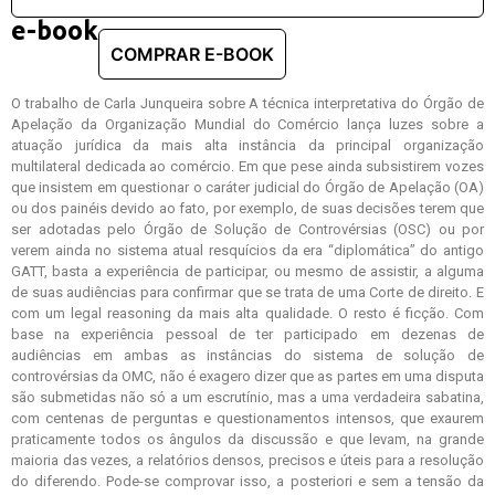
e-book
O trabalho de Carla Junqueira sobre A técnica interpretativa do Órgão de
Apelação da Organização Mundial do Comércio lança luzes sobre a
atuação jurídica da mais alta instância da principal organização
multilateral dedicada ao comércio. Em que pese ainda subsistirem vozes
que insistem em questionar o caráter judicial do Órgão de Apelação (OA)
ou dos painéis devido ao fato, por exemplo, de suas decisões terem que
ser adotadas pelo Órgão de Solução de Controvérsias (OSC) ou por
verem ainda no sistema atual resquícios da era “diplomática” do antigo
GATT, basta a experiência de participar, ou mesmo de assistir, a alguma
de suas audiências para confirmar que se trata de uma Corte de direito. E
com um legal reasoning da mais alta qualidade. O resto é ficção. Com
base na experiência pessoal de ter participado em dezenas de
audiências em ambas as instâncias do sistema de solução de
controvérsias da OMC, não é exagero dizer que as partes em uma disputa
são submetidas não só a um escrutínio, mas a uma verdadeira sabatina,
com centenas de perguntas e questionamentos intensos, que exaurem
praticamente todos os ângulos da discussão e que levam, na grande
maioria das vezes, a relatórios densos, precisos e úteis para a resolução
do diferendo. Pode-se comprovar isso, a posteriori e sem a tensão da