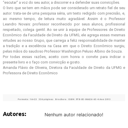
“escutar” a voz do seu autor, a discorrer e a defender suas convicções.
O livro que se tem em mãos pode ser considerado um retrato fiel de seu
autor: trata-se de uma pesquisa séria, um texto redigido com precisão, e,
ao mesmo tempo, de leitura muito agradável. Assim é o Professor
Leandro Novais: professor reconhecido por seus alunos, profissional
respeitado, colega gentil. Ao se unir à equipe de Professores de Direito
Econômico da Faculdade de Direito da UFMG, ele agrega essas mesmas
virtudes ao nosso Grupo, que carrega a feliz responsabilidade de manter
a tradição e a excelência na Casa em que o Direito Econômico surgiu,
pelas mãos do saudoso Professor Washington Peluso Albino de Souza.
Por todas essas razões, aceito com honra o convite para indicar o
presente livro e o faço com convicção e gosto.
Amanda Flávio de Oliveira, Diretora da Faculdade de Direito da UFMG e
Professora de Direito Econômico
Formato: 16×23 336 páginas Brochura ISBN: 978-85-86626-65-4 Ano 2013
Autores:
Nenhum autor relacionado!