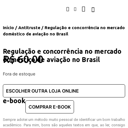
Início
/
Antitruste
/ Regulação e concorrência no mercado
doméstico de aviação no Brasil
Regulação e concorrência no mercado
R$
60,00
doméstico de aviação no Brasil
Fora de estoque
e-book
Sempre adotei um método muito pessoal de identificar um bom trabalho
acadêmico. Para mim, bons são aqueles textos em que, ao ler, consigo