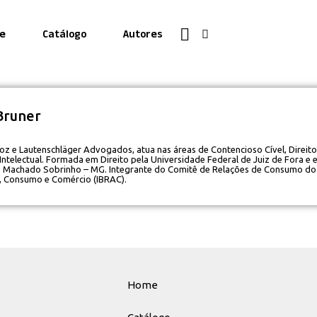
e
Catálogo
Autores
Bruner
roz e Lautenschläger Advogados, atua nas áreas de Contencioso Cível, Direit
ntelectual. Formada em Direito pela Universidade Federal de Juiz de Fora e
 Machado Sobrinho – MG. Integrante do Comitê de Relações de Consumo do In
, Consumo e Comércio (IBRAC).
Home