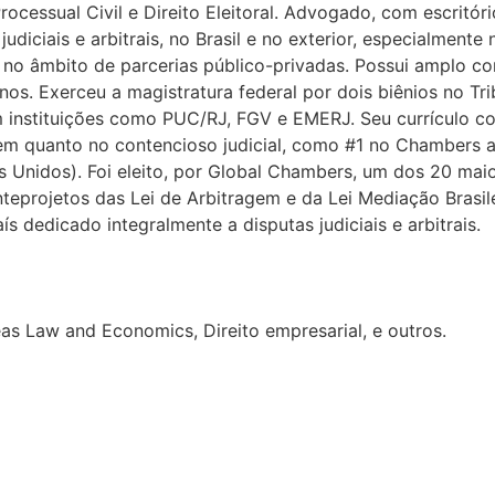
rocessual Civil e Direito Eleitoral. Advogado, com escritóri
udiciais e arbitrais, no Brasil e no exterior, especialmente 
o âmbito de parcerias público-privadas. Possui amplo con
s. Exerceu a magistratura federal por dois biênios no Trib
 em instituições como PUC/RJ, FGV e EMERJ. Seu currículo
gem quanto no contencioso judicial, como #1 no Chambers a
s Unidos). Foi eleito, por Global Chambers, um dos 20 mai
nteprojetos das Lei de Arbitragem e da Lei Mediação Brasil
 dedicado integralmente a disputas judiciais e arbitrais.
eas Law and Economics, Direito empresarial, e outros.